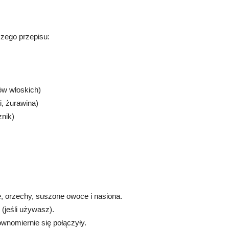
szego przepisu:
ów włoskich)
, żurawina)
znik)
, orzechy, suszone owoce i nasiona.
(jeśli używasz).
ównomiernie się połączyły.