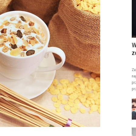
W
z
Za
na
pr
pr