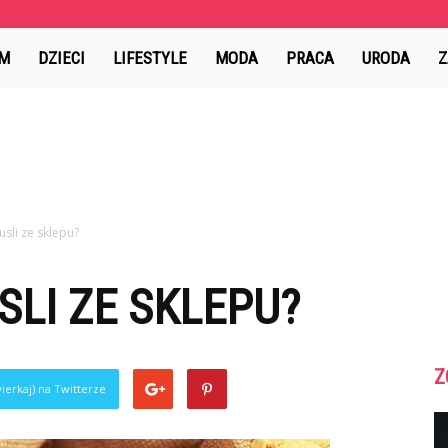
ion.pl
M
DZIECI
LIFESTYLE
MODA
PRACA
URODA
Z
usli ze sklepu?
SLI ZE SKLEPU?
Z
ierkaj) na Twitterze