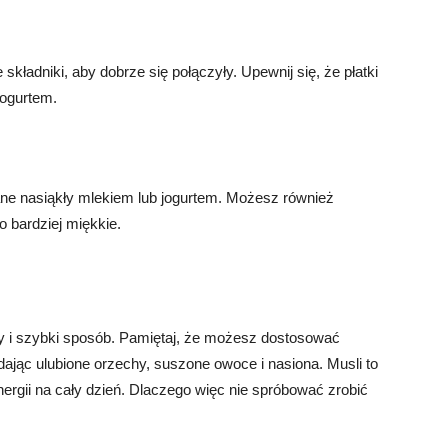
kładniki, aby dobrze się połączyły. Upewnij się, że płatki
jogurtem.
iane nasiąkły mlekiem lub jogurtem. Możesz również
ło bardziej miękkie.
sty i szybki sposób. Pamiętaj, że możesz dostosować
dając ulubione orzechy, suszone owoce i nasiona. Musli to
ergii na cały dzień. Dlaczego więc nie spróbować zrobić