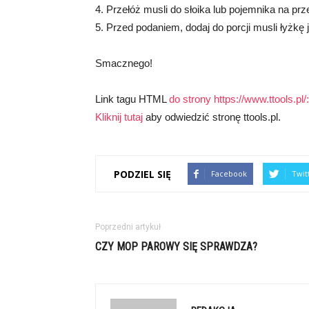
4. Przełóż musli do słoika lub pojemnika na p
5. Przed podaniem, dodaj do porcji musli łyżkę 
Smacznego!
Link tagu HTML
do strony https://www.ttools.pl/:
Kliknij tutaj
aby odwiedzić stronę ttools.pl.
PODZIEL SIĘ
Facebook
Twit
Poprzedni artykuł
CZY MOP PAROWY SIĘ SPRAWDZA?