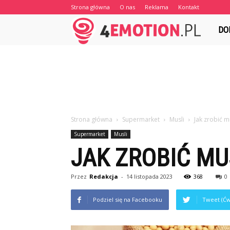
Strona główna
O nas
Reklama
Kontakt
4emot
DO
Strona główna
Supermarket
Musli
Jak zrobić m
Supermarket
Musli
JAK ZROBIĆ MU
Przez
Redakcja
-
14 listopada 2023
368
0
Podziel się na Facebooku
Tweet (Ćw