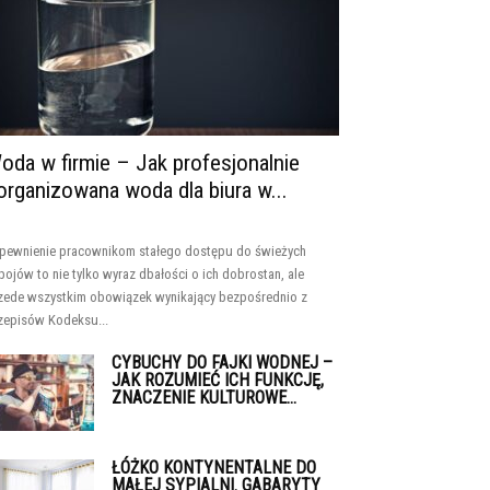
oda w firmie – Jak profesjonalnie
organizowana woda dla biura w...
pewnienie pracownikom stałego dostępu do świeżych
pojów to nie tylko wyraz dbałości o ich dobrostan, ale
zede wszystkim obowiązek wynikający bezpośrednio z
zepisów Kodeksu...
CYBUCHY DO FAJKI WODNEJ –
JAK ROZUMIEĆ ICH FUNKCJĘ,
ZNACZENIE KULTUROWE...
ŁÓŻKO KONTYNENTALNE DO
MAŁEJ SYPIALNI. GABARYTY