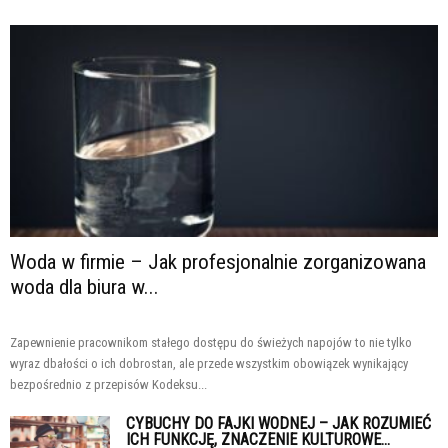
Woda w firmie – Jak profesjonalnie zorganizowana
woda dla biura w...
Zapewnienie pracownikom stałego dostępu do świeżych napojów to nie tylko
wyraz dbałości o ich dobrostan, ale przede wszystkim obowiązek wynikający
bezpośrednio z przepisów Kodeksu...
CYBUCHY DO FAJKI WODNEJ – JAK ROZUMIEĆ
ICH FUNKCJĘ, ZNACZENIE KULTUROWE...