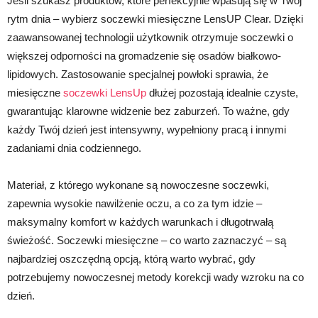
Jeśli szukasz produktów, które perfekcyjnie wpasują się w Twój
rytm dnia – wybierz soczewki miesięczne LensUP Clear. Dzięki
zaawansowanej technologii użytkownik otrzymuje soczewki o
większej odporności na gromadzenie się osadów białkowo-
lipidowych. Zastosowanie specjalnej powłoki sprawia, że
miesięczne
soczewki LensUp
dłużej pozostają idealnie czyste,
gwarantując klarowne widzenie bez zaburzeń. To ważne, gdy
każdy Twój dzień jest intensywny, wypełniony pracą i innymi
zadaniami dnia codziennego.
Materiał, z którego wykonane są nowoczesne soczewki,
zapewnia wysokie nawilżenie oczu, a co za tym idzie –
maksymalny komfort w każdych warunkach i długotrwałą
świeżość. Soczewki miesięczne – co warto zaznaczyć – są
najbardziej oszczędną opcją, którą warto wybrać, gdy
potrzebujemy nowoczesnej metody korekcji wady wzroku na co
dzień.