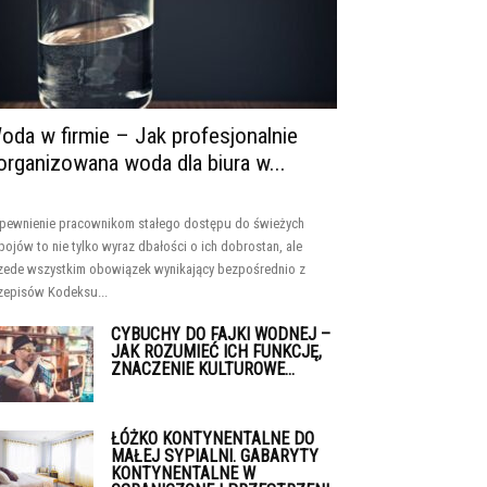
oda w firmie – Jak profesjonalnie
organizowana woda dla biura w...
pewnienie pracownikom stałego dostępu do świeżych
pojów to nie tylko wyraz dbałości o ich dobrostan, ale
zede wszystkim obowiązek wynikający bezpośrednio z
zepisów Kodeksu...
CYBUCHY DO FAJKI WODNEJ –
JAK ROZUMIEĆ ICH FUNKCJĘ,
ZNACZENIE KULTUROWE...
ŁÓŻKO KONTYNENTALNE DO
MAŁEJ SYPIALNI. GABARYTY
KONTYNENTALNE W