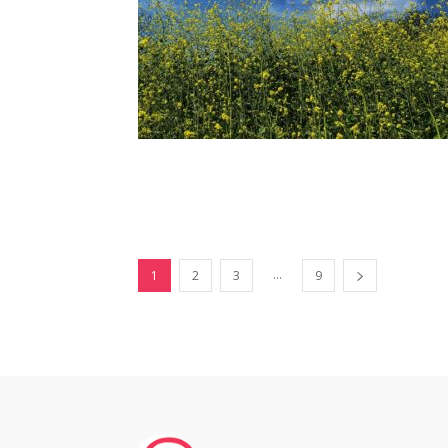
...
1
2
3
9