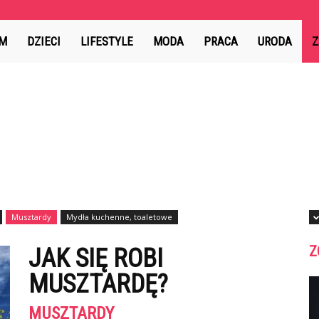
ion.pl
M
DZIECI
LIFESTYLE
MODA
PRACA
URODA
Z
Musztardy
Mydła kuchenne, toaletowe
Z
JAK SIĘ ROBI
MUSZTARDĘ?
MUSZTARDY