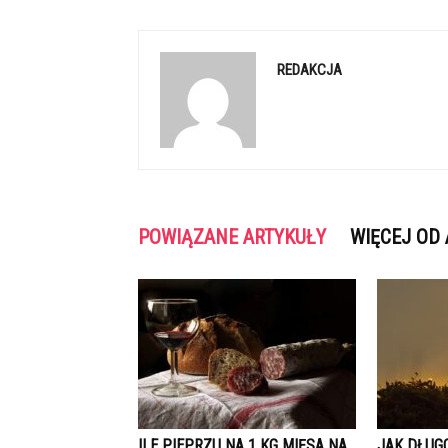
REDAKCJA
POWIĄZANE ARTYKUŁY
WIĘCEJ OD
ILE PIEPRZU NA 1 KG MIĘSA NA
JAK DŁUG