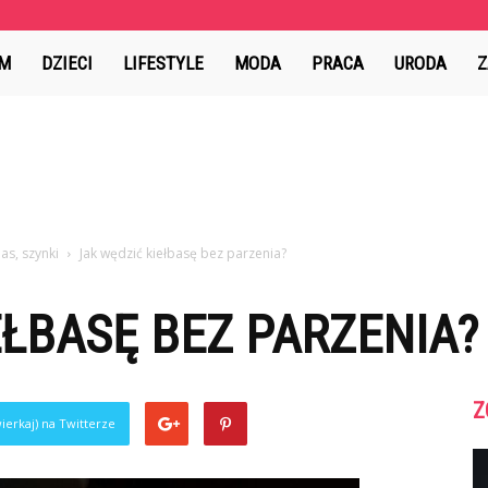
ion.pl
M
DZIECI
LIFESTYLE
MODA
PRACA
URODA
Z
as, szynki
Jak wędzić kiełbasę bez parzenia?
EŁBASĘ BEZ PARZENIA?
Z
ierkaj) na Twitterze