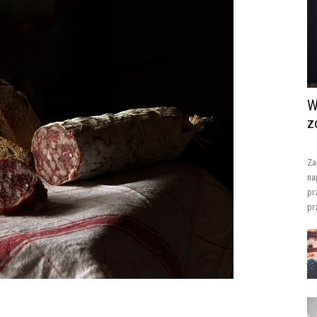
W
z
Za
na
pr
pr