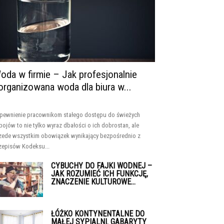
oda w firmie – Jak profesjonalnie
organizowana woda dla biura w...
pewnienie pracownikom stałego dostępu do świeżych
pojów to nie tylko wyraz dbałości o ich dobrostan, ale
zede wszystkim obowiązek wynikający bezpośrednio z
zepisów Kodeksu...
CYBUCHY DO FAJKI WODNEJ –
JAK ROZUMIEĆ ICH FUNKCJĘ,
ZNACZENIE KULTUROWE...
ŁÓŻKO KONTYNENTALNE DO
MAŁEJ SYPIALNI. GABARYTY